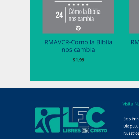
RMAVCR-Como la Biblia
RM
nos cambia
$
1.99
Visita N
Sitio Pri
Blog LEC
Nuestro