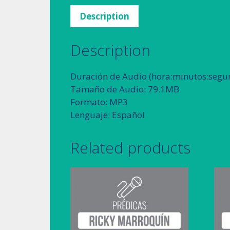
Description
Description
Duración de Audio (hora:minutos:segun
Tamaño de Audio: 79.1MB
Formato: MP3
Lenguaje: Español
Related products