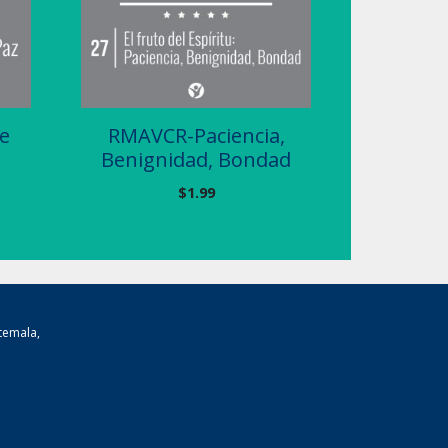
e
RMAVCR-Paciencia,
Benignidad, Bondad
$
1.99
temala,