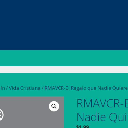
ín
/
Vida Cristiana
/ RMAVCR-El Regalo que Nadie Quiere
RMAVCR-E
Nadie Qui
$
1.99