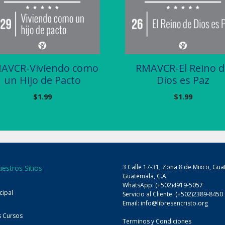
AVCR-Viviendo como
RMAVCR-El Reino d
un Hijo de Pacto
Dios es Paz
$
1.99
$
1.99
3 Calle 17-31, Zona 8 de Mixco, Gua
uestros Sitios
Guatemala, C.A.
WhatsApp: (+502)4919-5057
ncipal
Servicio al Cliente: (+502)2389-8450
Email:
info@libresencristo.org
s Cursos
Terminos y Condiciones