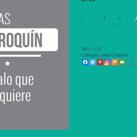
-
+
RMAVCR-
El
Regalo
que
SKU:
1152
Nadie
Category:
Vida Cristiana
Quiere
0
Compa
quantity