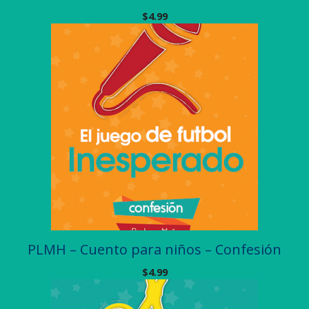
$
4.99
PLMH – Cuento para niños – Confesión
$
4.99