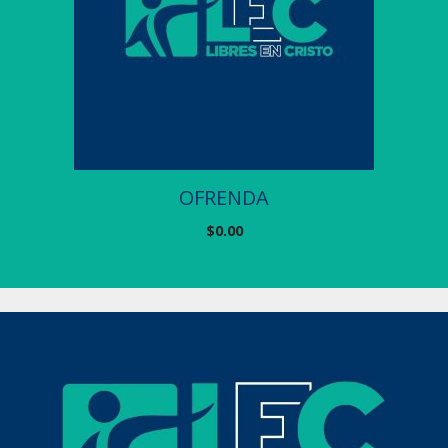
OFRENDA
$
0.00