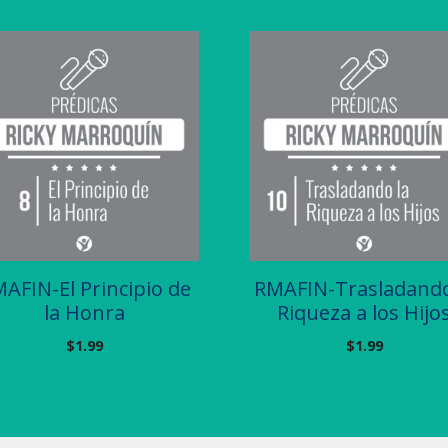
AFIN-El Principio de
RMAFIN-Trasladando
la Honra
Riqueza a los Hijo
$
1.99
$
1.99