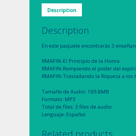
Description
Description
En este paquete encontrarás 3 enseñan
RMAFIN-El Principio de la Honra
RMAFIN-Rompiendo el poder del espír
RMAFIN-Trasladando la Riqueza a los 
Tamaño de Audio: 169.8MB
Formato: MP3
Total de files: 3 files de audio
Lenguaje: Español
Related products