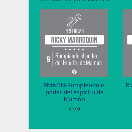
RMAFIN-Rompiendo el
RM
poder del espíritu de
Mamón
$
1.99