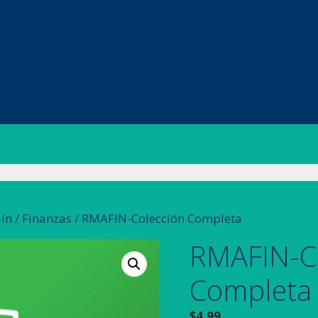
ín
/
Finanzas
/ RMAFIN-Colección Completa
RMAFIN-C
Completa
$
4.99