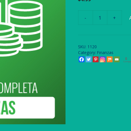
-
+
RMAFIN-
Colección
Completa
quantity
SKU:
1120
Category:
Finanzas
0
Compa