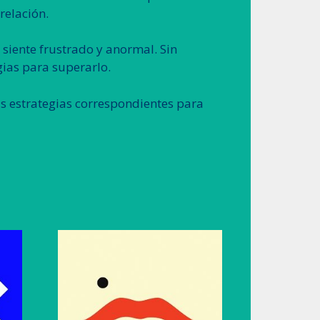
relación.
 siente frustrado y anormal. Sin
ias para superarlo.
as estrategias correspondientes para