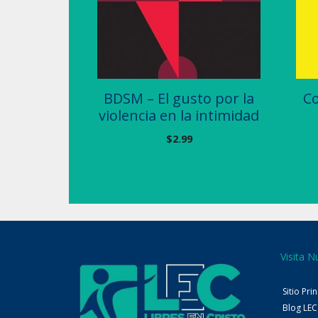
BDSM – El gusto por la
Co
violencia en la intimidad
$
2.99
Visita N
Sitio Pri
Blog LEC