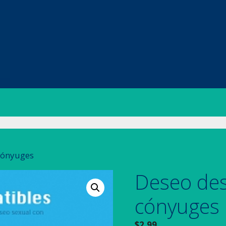
 cónyuges
Deseo des
cónyuges
$
2.99