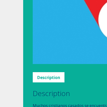
Description
Description
Muchos cristianos casados se encuentra