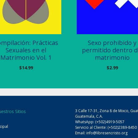
mpilación: Prácticas
Sexo prohibido y
Sexuales en el
permitido dentro d
Matrimonio Vol. 1
matrimonio
$
14.99
$
2.99
3 Calle 17-31, Zona 8 de Mixco, Gua
uestros Sitios
Guatemala, C.A.
WhatsApp: (+502)4919-5057
ncipal
Servicio al Cliente: (+502)2389-8450
Email:
info@libresencristo.org