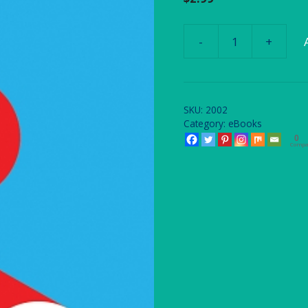
-
+
Deseo
desigual
entre
cónyuges
SKU:
2002
quantity
Category:
eBooks
0
Compa