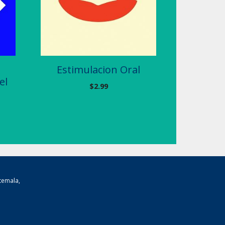
Estimulacion Oral
el
$
2.99
temala,